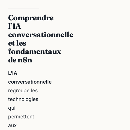
Comprendre
l’IA
conversationnelle
et les
fondamentaux
de n8n
L’IA
conversationnelle
regroupe les
technologies
qui
permettent
aux