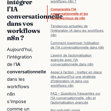
intégrer
workflows n8n ?
l’IA
Comprendre l’IA
conversationnelle et les
conversationnelle
fondamentaux de n8n
dans vos
Tendances actuelles de
workflows
l’intégration IA dans les workflows
n8n
n8n ?
Comment maximiser l’utilisation
de l’IA conversationnelle dans n8n
Aujourd’hui,
L’avenir de l’automatisation
l’intégration
avancée avec l’IA
de l’
IA
conversationnelle dans n8n
conversationnelle
Appel à l’action : mettez en place
dès aujourd’hui une stratégie
dans les
d’intégration IA dans vos
workflows n8n
workflows
n8n
FAQ – Questions fréquentes sur
l’IA conversationnelle, n8n et
s’impose
l’automatisation avancée
comme un
Récapitulatif rapide